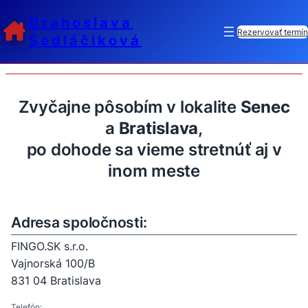
Drahoslava
Kontakt
Rezervovať termín
Sedláčiková
Zvyčajne pôsobím v lokalite
Senec
a
Bratislava
,
po dohode sa vieme stretnúť aj v
inom meste
Adresa spoločnosti:
FINGO.SK s.r.o.
Vajnorská 100/B
831 04 Bratislava
Telefón: